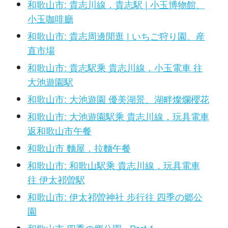
和歌山市: 貴志川線．貴志駅 | 小玉博物館、
小玉咖啡廳
和歌山市: 貴志周邊閒逛 | いちご狩り園、産
直市場
和歌山市: 貴志駅乘 貴志川線．小玉電車 往
大池遊園駅
和歌山市: 大池遊園 優美湖景、湖畔燦爛櫻花
和歌山市: 大池遊園駅乘 貴志川線．玩具電車
返和歌山市午餐
和歌山市 麵屋．拉麵午餐
和歌山市: 和歌山駅乘 貴志川線．玩具電車
往 伊太祁曽駅
和歌山市: 伊太祁曽神社 步行往 四季の郷公
園
和歌山市 四季の郷公園 - Part 1