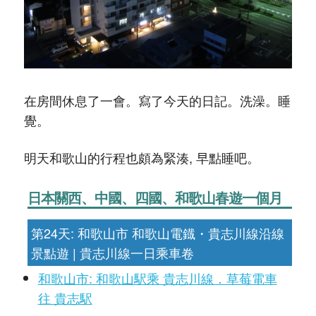
在房間休息了一會。寫了今天的日記。洗澡。睡
覺。
明天和歌山的行程也頗為緊湊, 早點睡吧。
日本關西、中國、四國、和歌山春遊一個月
第24天: 和歌山市 和歌山電鐡・貴志川線沿線
景點遊 | 貴志川線一日乘車卷
和歌山市: 和歌山駅乘 貴志川線．草莓電車
往 貴志駅