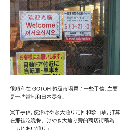
很順利在 GOTOH 超級市場買了一些手信, 主要
是一些當地和日本零食。
買了手信, 便沿けやき大通り走回和歌山駅, 打算
在那裡吃晚餐。けやき大通り旁的商店街稱為
「ふれあい通り」。