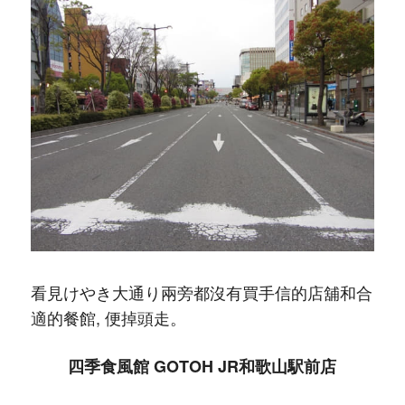
看見けやき大通り兩旁都沒有買手信的店舖和合
適的餐館, 便掉頭走。
四季食風館 GOTOH JR和歌山駅前店