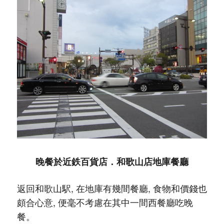
晚餐於近鉄百貨店．和歌山店地庫餐廳
返回和歌山駅, 在地庫有幾間餐廳, 食物和價錢也
頗合心意, 便毫不考慮在其中一間西餐廳吃晚
餐。