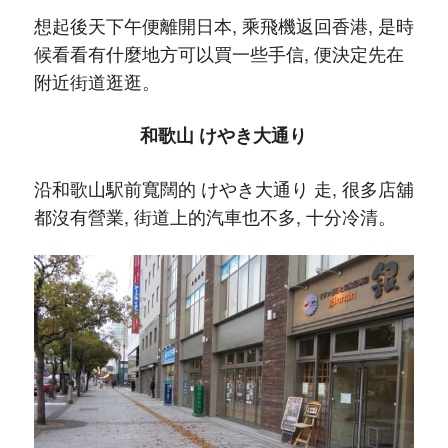
想起後天下午便離開日本, 乘飛機返回香港, 是時
候看看有什麼地方可以買一些手信, 便決定先在
附近街道逛逛。
和歌山 けやき大通り
沿和歌山駅前寬闊的 けやき大通り 走, 很多店舖
都沒有營業, 街道上的汽車也不多, 十分冷清。