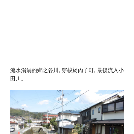
流水涓涓的鄉之谷川, 穿梭於內子町, 最後流入小
田川。