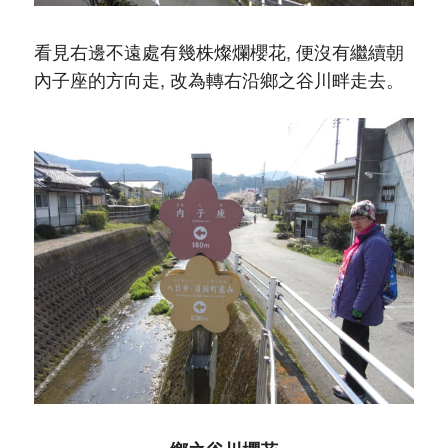
看見右邊不遠處有幾株燦爛櫻花, 便沒有繼續朝
內子座的方向走, 改為轉右沿鄉之谷川畔走去。