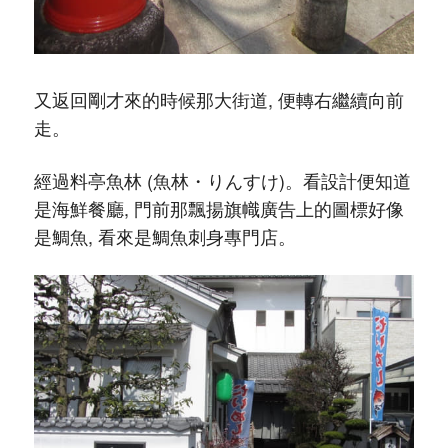
又返回剛才來的時候那大街道, 便轉右繼續向前
走。
經過料亭魚林 (魚林・りんすけ)。看設計便知道
是海鮮餐廳, 門前那飄揚旗幟廣告上的圖標好像
是鯛魚, 看來是鯛魚刺身專門店。