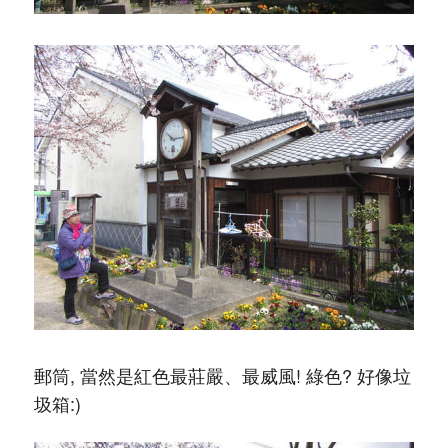
郵筒, 當然是紅色最莊嚴、最威風! 綠色? 好像垃
圾箱:)