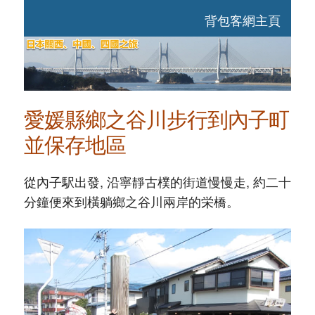
背包客網主頁
愛媛縣鄉之谷川步行到內子町
並保存地區
從內子駅出發, 沿寧靜古樸的街道慢慢走, 約二十
分鐘便來到橫躺鄉之谷川兩岸的栄橋。