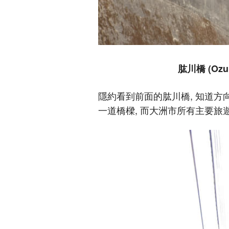
肱川橋 (Ozu H
隱約看到前面的肱川橋, 知道方
一道橋樑, 而大洲市所有主要旅