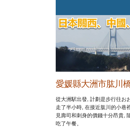
愛媛縣大洲市肱川橋
從大洲駅出發, 計劃是步行往お
走了半小時, 在接近肱川的小巷
見壽司和刺身的價錢十分昂貴, 
吃了午餐。