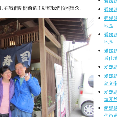
愛媛
氣, 在我們離開前還主動幫我們拍照留念。
愛媛
愛媛
地區
愛媛
地區
愛媛
最佳
愛媛
愛媛
於文
愛媛
煉瓦
愛媛
代街