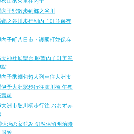
縣松山乘火車往內子
縣內子駅散步到鄉之谷川
縣鄉之谷川步行到內子町並保存
縣內子町八日市・護國町並保存
縣天神社展望台 眺望內子町美景
地點
縣內子乘麵包超人列車往大洲市
縣伊予大洲駅步行往肱川橋 午餐
樂壽司
縣大洲市肱川橋步行往 おおず赤
館
縣明治の家並み 仍然保留明治時
道風貌