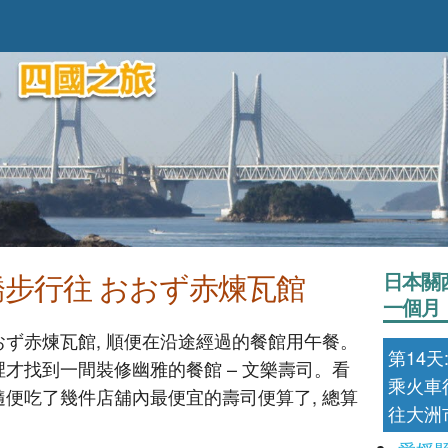
步行往 おおず赤煉瓦館
日本關
一個月
おず赤煉瓦館, 順便在沿途經過的餐館用午餐。
第14天
裡才找到一間裝修幽雅的餐館 – 文樂壽司。看
乘火車
隨便吃了幾件店舖內最便宜的壽司便算了, 總算
往大洲