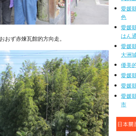
愛媛
色
愛媛
はん
續朝おおず赤煉瓦館的方向走。
愛媛縣
大洲
優美
愛媛
愛媛縣
愛媛縣
市