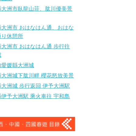
縣大洲市臥龍山荘、肱川優美景
縣大洲市 おはなはん通、おはな
通り休憩所
大洲市 おはなはん通 步行往
城
的愛媛縣大洲城
縣大洲城下肱川畔 櫻花怒放美景
大洲城 步行返回 伊予大洲駅
伊予大洲駅 乘火車往 宇和島