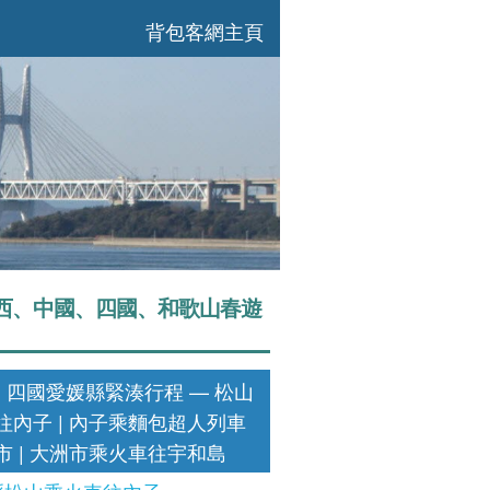
背包客網主頁
西、中國、四國、和歌山春遊
: 四國愛媛縣緊湊行程 — 松山
往內子 | 內子乘麵包超人列車
市 | 大洲市乘火車往宇和島