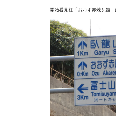
開始看見往「おおず赤煉瓦館」的