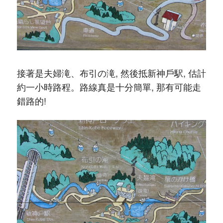
接著是夫婦滝、布引の滝, 然後抵新神戶駅, 估計
約一小時路程。路線真是十分簡單, 那有可能走
錯路的!