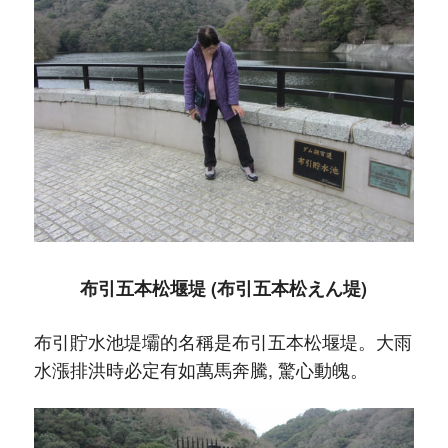
布引五本松堰堤 (布引五本松えん堤)
布引貯水池堤壩的名稱是布引五本松堰堤。大雨
水漲排洪時必定有如萬馬奔騰, 驚心動魄。