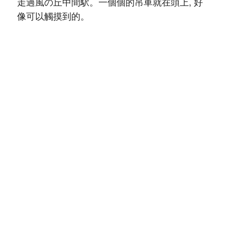
走過風の丘中間駅。一個個的吊車就在頭上, 好
像可以觸摸到的。