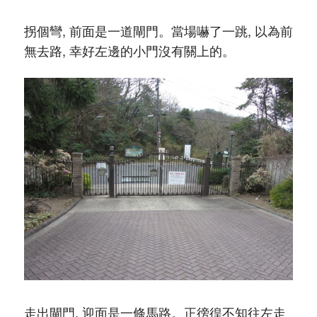
拐個彎, 前面是一道閘門。當場嚇了一跳, 以為前
無去路, 幸好左邊的小門沒有關上的。
走出閘門, 迎面是一條馬路。正徬徨不知往左走