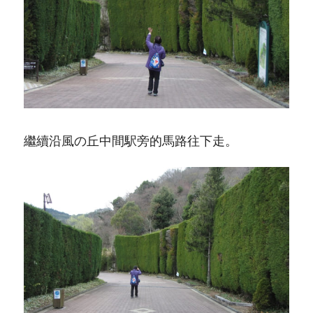
繼續沿風の丘中間駅旁的馬路往下走。