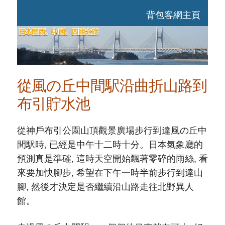
背包客網主頁
從風の丘中間駅沿曲折山路到
布引貯水池
從神戶布引公園山頂觀景廣場步行到達風の丘中
間駅時, 已經是中午十二時十分。日本氣象廳的
預測真是準確, 這時天空開始飄著零碎的雨絲, 看
來要加快腳步, 希望在下午一時半前步行到達山
腳, 然後才決定是否繼續沿山路走往北野異人
館。