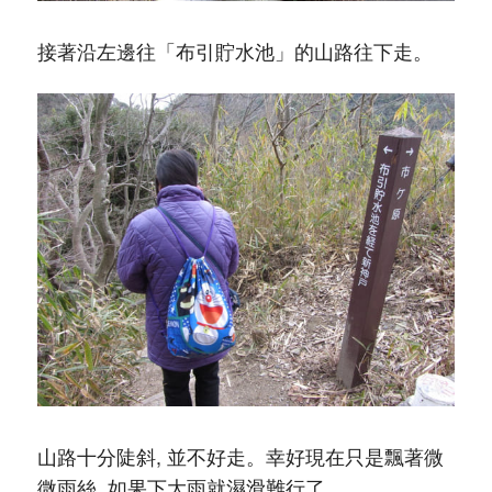
接著沿左邊往「布引貯水池」的山路往下走。
山路十分陡斜, 並不好走。幸好現在只是飄著微
微雨絲, 如果下大雨就濕滑難行了。