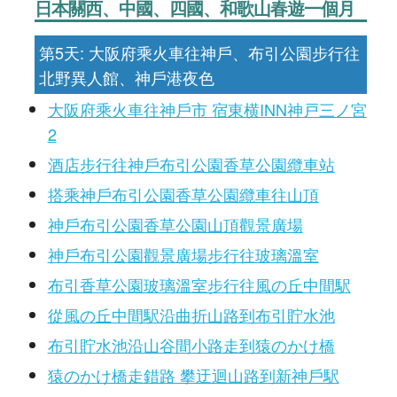
日本關西、中國、四國、和歌山春遊一個月
第5天: 大阪府乘火車往神戶、布引公園步行往
北野異人館、神戶港夜色
大阪府乘火車往神戶市 宿東横INN神戸三ノ宮
2
酒店步行往神戶布引公園香草公園纜車站
搭乘神戶布引公園香草公園纜車往山頂
神戶布引公園香草公園山頂觀景廣場
神戶布引公園觀景廣場步行往玻璃溫室
布引香草公園玻璃溫室步行往風の丘中間駅
從風の丘中間駅沿曲折山路到布引貯水池
布引貯水池沿山谷間小路走到猿のかけ橋
猿のかけ橋走錯路 攀迂迴山路到新神戶駅