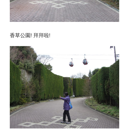
香草公園! 拜拜啦!