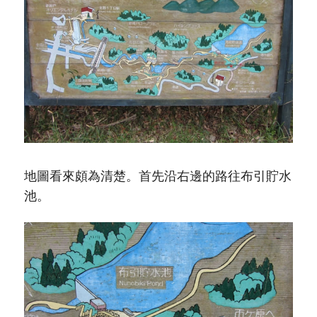
地圖看來頗為清楚。首先沿右邊的路往布引貯水
池。