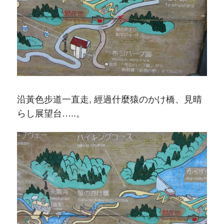
沿黃色步道一直走, 經過什麼猿のかけ橋、見晴
らし展望台…..。