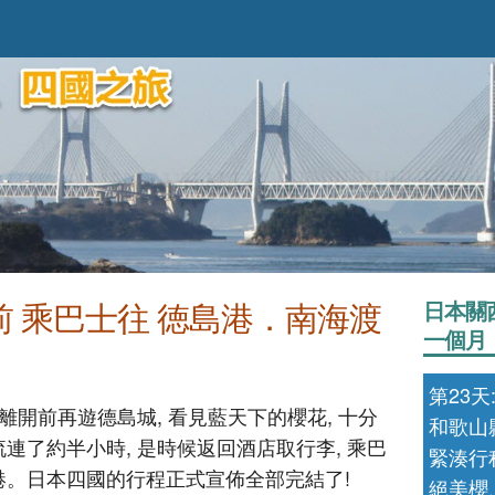
前 乘巴士往 徳島港．南海渡
日本關
一個月
第23
 離開前再遊德島城, 看見藍天下的櫻花, 十分
和歌山
連了約半小時, 是時候返回酒店取行李, 乘巴
緊湊行
港。日本四國的行程正式宣佈全部完結了!
絕美櫻