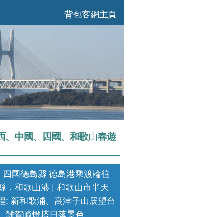
背包客網主頁
西、中國、四國、和歌山春遊
天: 四國德島縣 徳島港乘渡輪往
縣．和歌山港 | 和歌山市半天
程: 新和歌浦、高津子山展望台
、雑賀崎燈塔日落景色