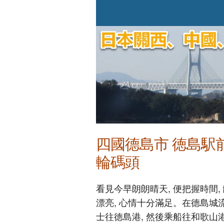
四國德島市 徳島駅
輪碼頭
看見今早朗朗晴天, 便把握時間,
漂亮, 心情十分滿足。在德島城流
士往徳島港, 然後乘船往和歌山