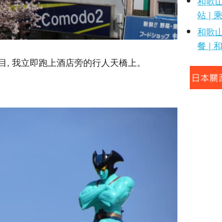
和歌山
站 |
和歌山
餐 |
目, 我立即跑上酒店旁的行人天橋上。