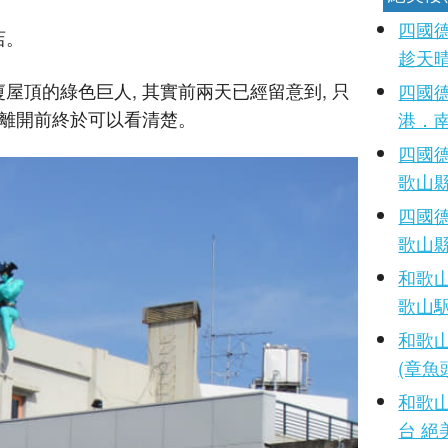
四國德
店。
趁天
屋頂的綠色巨人, 其實前兩天已經留意到, 只
四國德
, 離開前終於可以看清楚。
港．
四國德
歌山縣．
四國德
歌山縣．
和歌山
歌山駅
和歌山
(章魚
和歌山
台 絕